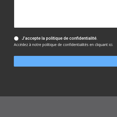
J
J’accepte la politique de confidentialité.
’
Accédez à notre politique de confidentialités en cliquant ici.
a
c
c
e
p
t
e
l
a
p
o
l
i
t