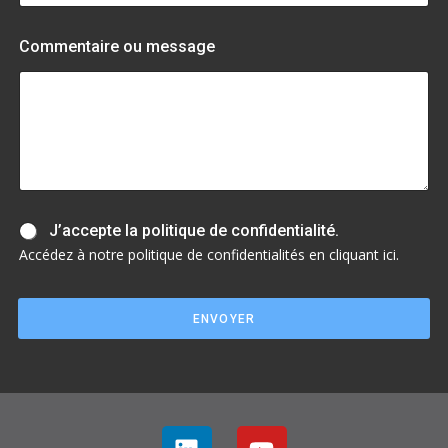
Commentaire ou message
J
J’accepte la politique de confidentialité.
’
Accédez à notre politique de confidentialités en cliquant ici.
a
c
c
ENVOYER
e
p
t
e
l
a
p