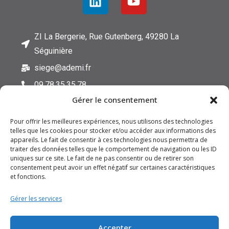
o
l
i
t
ZI La Bergerie, Rue Gutenberg, 49280 La
i
Séguinière
q
u
siege@ademi.fr
e
d
09.78.35.35.78
e
Gérer le consentement
c
o
n
Pour offrir les meilleures expériences, nous utilisons des technologies
telles que les cookies pour stocker et/ou accéder aux informations des
f
appareils. Le fait de consentir à ces technologies nous permettra de
i
traiter des données telles que le comportement de navigation ou les ID
d
FAQ
uniques sur ce site. Le fait de ne pas consentir ou de retirer son
e
consentement peut avoir un effet négatif sur certaines caractéristiques
n
Mentions Légales
et fonctions.
t
Données personnelles
i
Gérer les services
a
CGV
l
i
Accepter
t
Avertissements