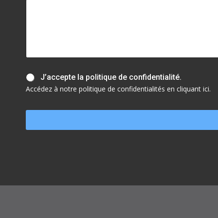
J
J’accepte la politique de confidentialité.
’
Accédez à notre politique de confidentialités en cliquant ici.
a
c
c
e
p
t
e
l
a
p
o
l
i
t