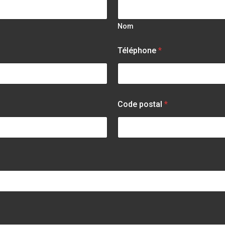
Nom
N
Téléphone
*
o
m
d
e
o
u
Code postal
*