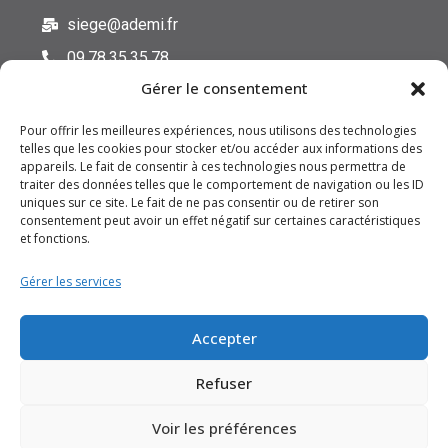
u
siege@ademi.fr
e
d
09.78.35.35.78
e
Gérer le consentement
c
o
n
Pour offrir les meilleures expériences, nous utilisons des technologies
f
telles que les cookies pour stocker et/ou accéder aux informations des
appareils. Le fait de consentir à ces technologies nous permettra de
i
traiter des données telles que le comportement de navigation ou les ID
d
FAQ
uniques sur ce site. Le fait de ne pas consentir ou de retirer son
e
consentement peut avoir un effet négatif sur certaines caractéristiques
n
Mentions Légales
et fonctions.
t
Données personnelles
i
a
Gérer les services
CGV
l
i
Accepter
t
Avertissements
é
Déclaration de confidentialité (UE)
.
Refuser
*
Politique de cookies (UE)
Voir les préférences