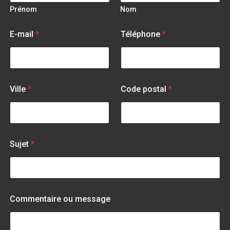
Prénom
Nom
V
E-mail
*
Téléphone
*
i
l
l
e
C
o
Ville
*
Code postal
*
m
m
e
n
t
a
Sujet
*
i
r
e
C
o
Commentaire ou message
m
p
l