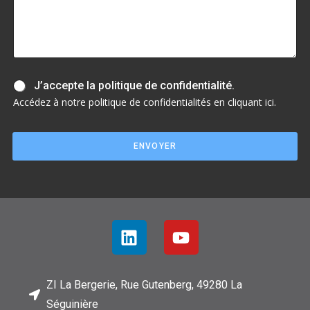
e
t
J
J’accepte la politique de confidentialité.
’
Accédez à notre politique de confidentialités en cliquant ici.
a
c
c
ENVOYER
e
p
t
e
l
a
p
o
l
i
t
ZI La Bergerie, Rue Gutenberg, 49280 La
i
Séguinière
q