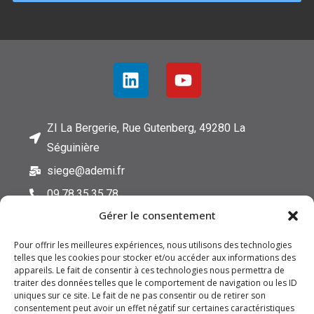
p
t
e
l
a
p
o
l
i
t
ZI La Bergerie, Rue Gutenberg, 49280 La
i
Séguinière
q
u
siege@ademi.fr
e
d
09.78.35.35.78
e
Gérer le consentement
c
o
n
Pour offrir les meilleures expériences, nous utilisons des technologies
f
telles que les cookies pour stocker et/ou accéder aux informations des
appareils. Le fait de consentir à ces technologies nous permettra de
i
traiter des données telles que le comportement de navigation ou les ID
d
FAQ
uniques sur ce site. Le fait de ne pas consentir ou de retirer son
e
consentement peut avoir un effet négatif sur certaines caractéristiques
n
Mentions Légales