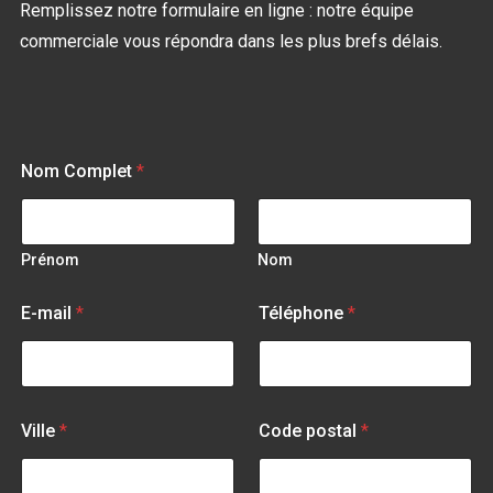
Remplissez notre formulaire en ligne : notre équipe
commerciale vous répondra dans les plus brefs délais.
Nom Complet
*
Prénom
Nom
o
E-mail
*
Téléphone
*
u
S
u
j
e
t
Ville
*
Code postal
*
C
o
d