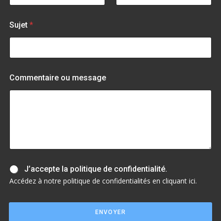
e
Sujet
*
Commentaire ou message
J
J’accepte la politique de confidentialité.
’
Accédez à notre politique de confidentialités en cliquant ici.
a
c
c
ENVOYER
e