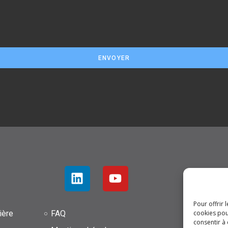
ENVOYER
Pour offrir 
ière
FAQ
A
cookies pou
consentir à