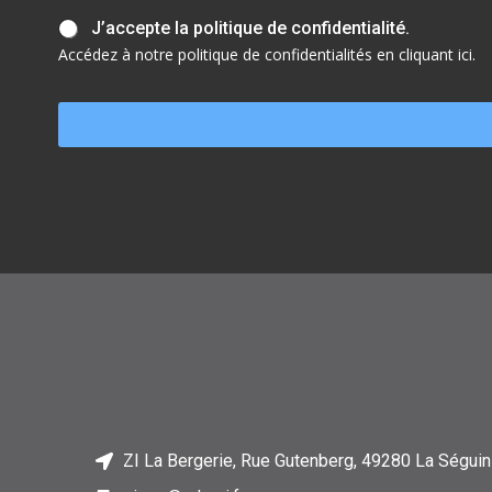
J
J’accepte la politique de confidentialité.
’
Accédez à notre politique de confidentialités en cliquant ici.
a
c
c
e
p
t
e
l
a
p
o
l
i
t
i
q
u
e
d
ZI La Bergerie, Rue Gutenberg, 49280 La Séguin
e
c