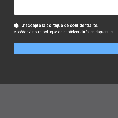
C
J
J’accepte la politique de confidentialité.
o
’
d
Accédez à notre politique de confidentialités en cliquant ici.
a
e
c
*
c
*
e
p
t
e
l
a
p
o
l
i
t
i
q
u